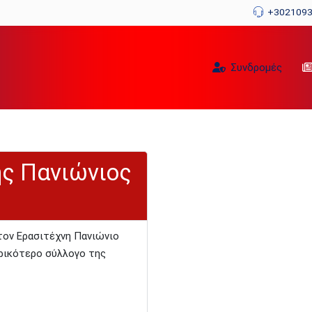
+302109
Συνδρομές
ης Πανιώνιος
τον Ερασιτέχνη Πανιώνιο
τορικότερο σύλλογο της